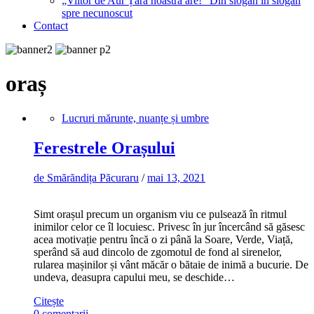
„Viitor de Aur Țara noastră are!” Din slogan în slogan
spre necunoscut
Contact
oraș
Lucruri mărunte, nuanțe și umbre
Ferestrele Orașului
de
Smărăndița Păcuraru
/
mai 13, 2021
Simt orașul precum un organism viu ce pulsează în ritmul
inimilor celor ce îl locuiesc. Privesc în jur încercând să găsesc
acea motivație pentru încă o zi până la Soare, Verde, Viață,
sperând să aud dincolo de zgomotul de fond al sirenelor,
rularea mașinilor și vânt măcăr o bătaie de inimă a bucurie. De
undeva, deasupra capului meu, se deschide…
Citește
0 comentarii