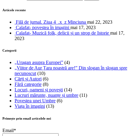
Articole recente
Filă de jurnal. Ziua 4_.x_z Minciuna
mai 22, 2023
Calafat- povestea în imagini
mai 17, 2023
Calafat- Muzică folk, delicii și un strop de Istorie
mai 17,
2023
Categorii
„Uragan asupra Europei”
(4)
„Viitor de Aur Țara noastră are!” Din slogan în slogan spre
necunoscut
(10)
Cărți și Autori
(6)
Fără categorie
(8)
Locuri, oameni și povești
(14)
Lucruri mărunte, nuanțe și umbre
(11)
Povestea unei Umbre
(6)
Viața în imagini
(13)
Primește prin email articolele noi
Email*