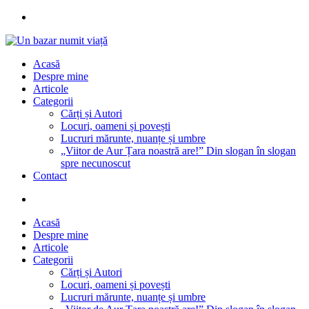
Acasă
Despre mine
Articole
Categorii
Cărți și Autori
Locuri, oameni și povești
Lucruri mărunte, nuanțe și umbre
„Viitor de Aur Țara noastră are!” Din slogan în slogan
spre necunoscut
Contact
Acasă
Despre mine
Articole
Categorii
Cărți și Autori
Locuri, oameni și povești
Lucruri mărunte, nuanțe și umbre