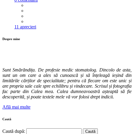
11 aprecieri
Despre mine
Sunt Smărăndița. De profesie medic stomatolog. Dincolo de asta,
sunt un om care a ales să cunoască și să înțeleagă ieșind din
limitările cărților de specialitate; pentru că fiecare om este unic și
are propria sale cale spre echilibru și vindecare. Scrisul și fotografia
fac parte din Calea mea. Calea dumneavoastră așteaptă să fie
descoperită, și poate textele mele vă vor folosi drept indicii.
Află mai multe
Caută
Caută după: